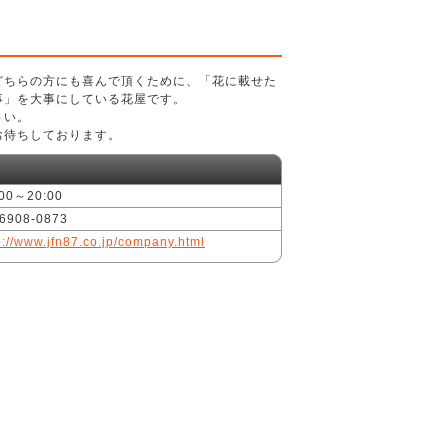
どちらの方にも喜んで頂くために、「花に載せた
事」を大事にしている花屋です。
さい。
お待ちしております。
:00～20:00
-6908-0873
p://www.jfn87.co.jp/company.html