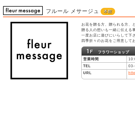
フルール メサージュ
本館
お花を贈る方、贈られる方、
贈る人の想いも一緒に伝える
一度お店に遊びにいらして下
四季折々のお花をご用意して
フラワーショップ
営業時間
10
TEL
03
URL
htt